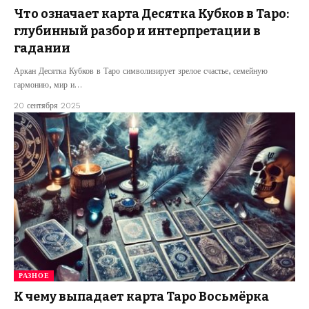
Что означает карта Десятка Кубков в Таро:
глубинный разбор и интерпретации в
гадании
Аркан Десятка Кубков в Таро символизирует зрелое счастье, семейную
гармонию, мир и…
20 сентября 2025
РАЗНОЕ
К чему выпадает карта Таро Восьмёрка