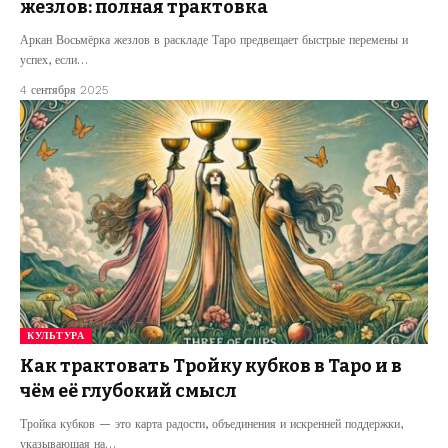
жезлов: полная трактовка
Аркан Восьмёрка жезлов в раскладе Таро предвещает быстрые перемены и
успех, если…
4 сентября 2025
КУЛЬТУРА
Как трактовать Тройку кубков в Таро и в
чём её глубокий смысл
Тройка кубков — это карта радости, объединения и искренней поддержки,
указывающая на…