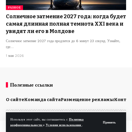
РАЗНОЕ
Солнечное затмение 2027 года: когда будет
самая длинная полная темнота XXI века и
увидят ли его в Молдове
Солнечное затмение 2027 года продлится до 6 минут 23 секунд. Узнайте,
где…
1 мая 2026
Полезные ссылки
О сайте
Команда сайта
Размещение рекламы
Конта
Используя этот сайт, вы соглашаетесь с
Политика
Принять
конфиденциальности
и
Условия использования
.
© Kp.md. Все права защищены.