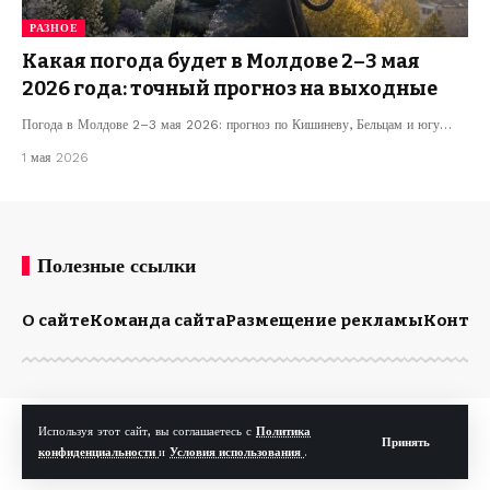
РАЗНОЕ
Какая погода будет в Молдове 2–3 мая
2026 года: точный прогноз на выходные
Погода в Молдове 2–3 мая 2026: прогноз по Кишиневу, Бельцам и югу…
1 мая 2026
Полезные ссылки
О сайте
Команда сайта
Размещение рекламы
Конта
© Kp.md. Все права защищены.
Используя этот сайт, вы соглашаетесь с
Политика
Принять
конфиденциальности
и
Условия использования
.