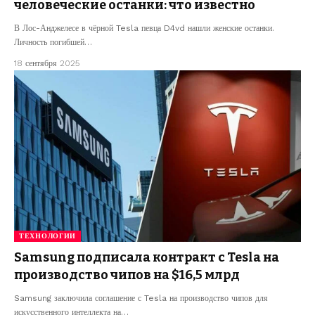
человеческие останки: что известно
В Лос-Анджелесе в чёрной Tesla певца D4vd нашли женские останки.
Личность погибшей…
18 сентября 2025
ТЕХНОЛОГИИ
Samsung подписала контракт с Tesla на
производство чипов на $16,5 млрд
Samsung заключила соглашение с Tesla на производство чипов для
искусственного интеллекта на…