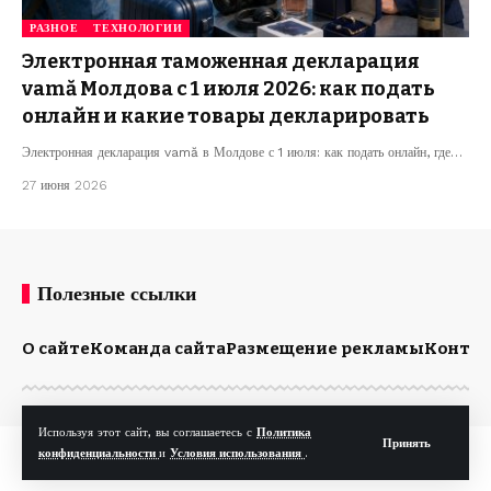
РАЗНОЕ
ТЕХНОЛОГИИ
Электронная таможенная декларация
vamă Молдова с 1 июля 2026: как подать
онлайн и какие товары декларировать
Электронная декларация vamă в Молдове с 1 июля: как подать онлайн, где…
27 июня 2026
Полезные ссылки
О сайте
Команда сайта
Размещение рекламы
Конта
Используя этот сайт, вы соглашаетесь с
Политика
Принять
© Kp.md. Все права защищены.
конфиденциальности
и
Условия использования
.