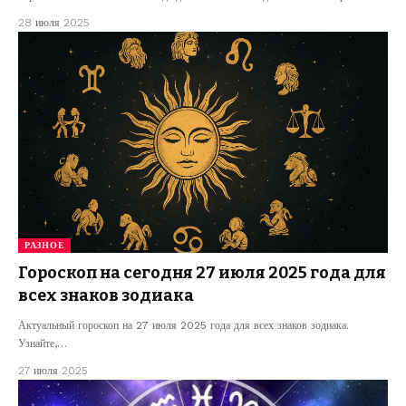
28 июля 2025
РАЗНОЕ
Гороскоп на сегодня 27 июля 2025 года для
всех знаков зодиака
Актуальный гороскоп на 27 июля 2025 года для всех знаков зодиака.
Узнайте,…
27 июля 2025