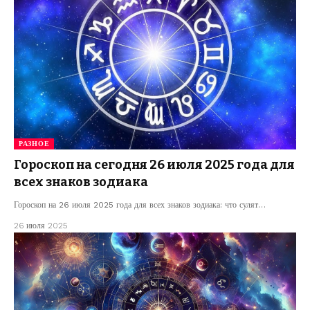
РАЗНОЕ
Гороскоп на сегодня 26 июля 2025 года для
всех знаков зодиака
Гороскоп на 26 июля 2025 года для всех знаков зодиака: что сулят…
26 июля 2025