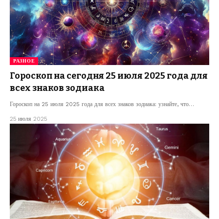
РАЗНОЕ
Гороскоп на сегодня 25 июля 2025 года для
всех знаков зодиака
Гороскоп на 25 июля 2025 года для всех знаков зодиака: узнайте, что…
25 июля 2025