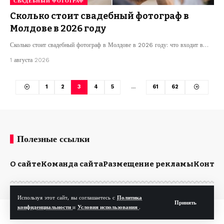
СВАДЕБНЫЙ ФОТОГРАФ
Сколько стоит свадебный фотограф в
Молдове в 2026 году
Сколько стоит свадебный фотограф в Молдове в 2026 году: что входит в…
1 августа 2026
1
2
3
4
5
…
61
62
Полезные ссылки
О сайте
Команда сайта
Размещение рекламы
Конта
Используя этот сайт, вы соглашаетесь с
Политика
Принять
конфиденциальности
и
Условия использования
.
© Kp.md. Все права защищены.