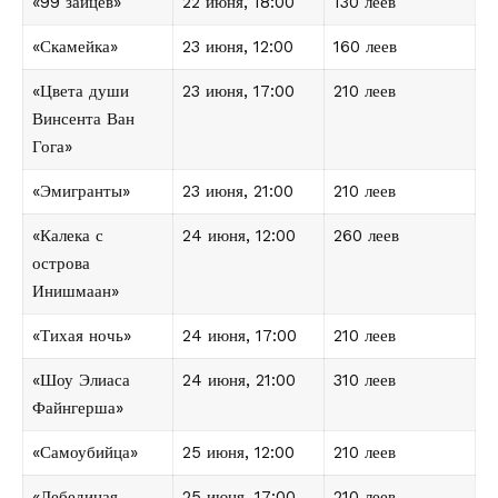
«99 зайцев»
22 июня, 18:00
130 леев
«Скамейка»
23 июня, 12:00
160 леев
«Цвета души
23 июня, 17:00
210 леев
Винсента Ван
Гога»
«Эмигранты»
23 июня, 21:00
210 леев
«Калека с
24 июня, 12:00
260 леев
острова
Инишмаан»
«Тихая ночь»
24 июня, 17:00
210 леев
«Шоу Элиаса
24 июня, 21:00
310 леев
Файнгерша»
«Самоубийца»
25 июня, 12:00
210 леев
«Лебединая
25 июня, 17:00
210 леев