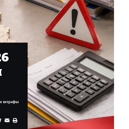
26
и
А и штрафы