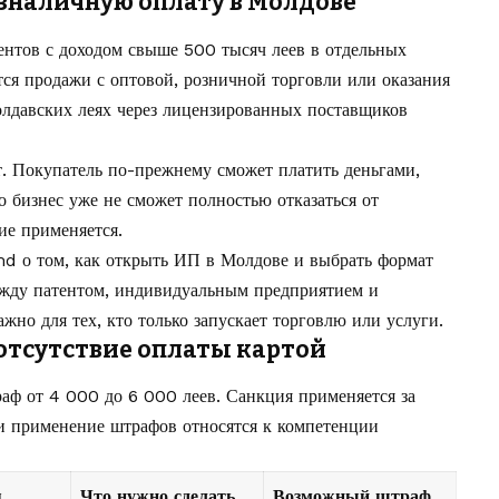
езналичную оплату в Молдове
гентов с доходом свыше 500 тысяч леев в отдельных
ся продажи с оптовой, розничной торговли или оказания
олдавских леях через лицензированных поставщиков
т. Покупатель по-прежнему сможет платить деньгами,
 бизнес уже не сможет полностью отказаться от
ие применяется.
md о том,
как открыть ИП в Молдове и выбрать формат
ежду патентом, индивидуальным предприятием и
но для тех, кто только запускает торговлю или услуги.
отсутствие оплаты картой
аф от 4 000 до 6 000 леев. Санкция применяется за
и применение штрафов относятся к компетенции
я
Что нужно сделать
Возможный штраф