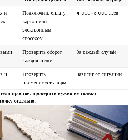
х и
Подключить оплату
4 000–6 000 леев
чек
картой или
электронным
способом
совыми
Проверить оборот
За каждый случай
каждой точки
а и
Проверить
Зависит от ситуации
применимость нормы
теля простое: проверить нужно не только
точку отдельно.