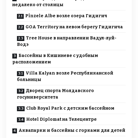
недалеко от столицы
Pînzele Albe возле озера Гидигич
GOA Territory на левом берегу Гидигича
Tree House в направлении Вадул-луй-
Водэ
Бассейны в Кишиневе с удобным
расположением
Villa Kalyan возле Республиканской
больницы
Дворец спорта Молдавского
госуниверситета
Club Royal Park с детским бассейном
Hotel Diplomat на Телецентре
Аквапарки и бассейны с горками для детей