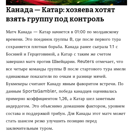
Канада — Катар: хозяева хотят
взять группу под контроль
Матч Канада — Катар начнется в 01:00 по молдавскому
времени. Это поединок группы B, где после первого тура
сохраняется плотная борьба. Канада ранее сыграла 1:1 с
Боснией и Герцеговиной, а Катар с таким же счетом
завершил матч против Швейцарии. Reuters отмечает, что
все четыре команды группы B после стартового тура имели
одинаковые показатели по очкам и разнице мячей.
Букмекеры считают Канаду явным фаворитом встречи. По
данным SportsGambler, победа канадцев оценивалась
примерно коэффициентом 1,26, а Катар шел заметным
андердогом. Это объяснимо домашним фактором, уровнем
состава и поддержкой трибун. Для Канады этот матч может
стать шансом резко улучшить позицию перед
заключительным туром.