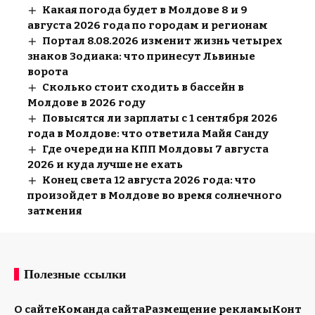
Какая погода будет в Молдове 8 и 9
августа 2026 года по городам и регионам
Портал 8.08.2026 изменит жизнь четырех
знаков Зодиака: что принесут Львиные
ворота
Сколько стоит сходить в бассейн в
Молдове в 2026 году
Повысятся ли зарплаты с 1 сентября 2026
года в Молдове: что ответила Майя Санду
Где очереди на КПП Молдовы 7 августа
2026 и куда лучше не ехать
Конец света 12 августа 2026 года: что
произойдет в Молдове во время солнечного
затмения
Полезные ссылки
О сайте
Команда сайта
Размещение рекламы
Конта