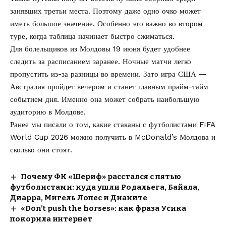
занявших третьи места. Поэтому даже одно очко может
иметь большое значение. Особенно это важно во втором
туре, когда таблица начинает быстро сжиматься.
Для болельщиков из Молдовы 19 июня будет удобнее
следить за расписанием заранее. Ночные матчи легко
пропустить из-за разницы во времени. Зато игра США —
Австралия пройдет вечером и станет главным прайм-тайм
событием дня. Именно она может собрать наибольшую
аудиторию в Молдове.
Ранее мы писали о том, какие
стаканы с футболистами FIFA
World Cup 2026
можно получить в McDonald’s Молдова и
сколько они стоят.
Почему ФК «Шериф» расстался с пятью
футболистами: куда ушли Родальега, Байала,
Диарра, Мигель Лопес и Диаките
«Don’t push the horses»: как фраза Усика
покорила интернет