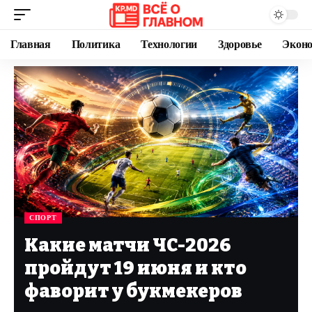
Главная
Политика
Технологии
Здоровье
Экон
СПОРТ
Какие матчи ЧС-2026
пройдут 19 июня и кто
фаворит у букмекеров