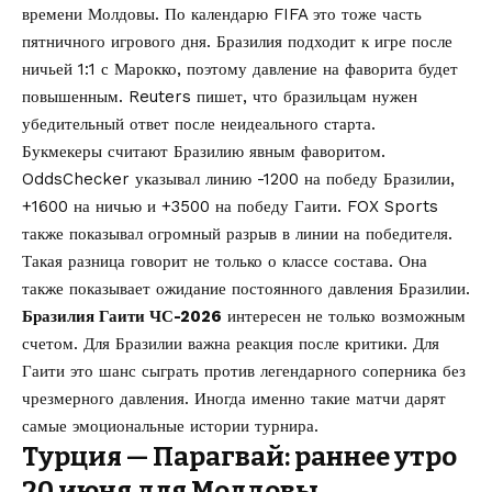
времени Молдовы. По календарю FIFA это тоже часть
пятничного игрового дня. Бразилия подходит к игре после
ничьей 1:1 с Марокко, поэтому давление на фаворита будет
повышенным. Reuters пишет, что бразильцам нужен
убедительный ответ после неидеального старта.
Букмекеры считают Бразилию явным фаворитом.
OddsChecker указывал линию -1200 на победу Бразилии,
+1600 на ничью и +3500 на победу Гаити. FOX Sports
также показывал огромный разрыв в линии на победителя.
Такая разница говорит не только о классе состава. Она
также показывает ожидание постоянного давления Бразилии.
Бразилия Гаити ЧС-2026
интересен не только возможным
счетом. Для Бразилии важна реакция после критики. Для
Гаити это шанс сыграть против легендарного соперника без
чрезмерного давления. Иногда именно такие матчи дарят
самые эмоциональные истории турнира.
Турция — Парагвай: раннее утро
20 июня для Молдовы