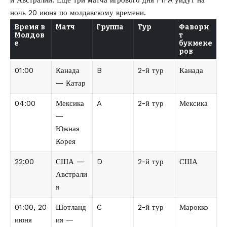
ночь 20 июня по молдавскому времени.
Время в
Матч
Группа
Тур
Фавори
Молдов
т
е
букмеке
ров
01:00
Канада
B
2-й тур
Канада
— Катар
04:00
Мексика
A
2-й тур
Мексика
—
Южная
Корея
22:00
США —
D
2-й тур
США
Австрали
я
01:00, 20
Шотланд
C
2-й тур
Марокко
июня
ия —