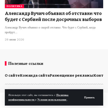
ПОЛИТИКА
Александр Вучич объявил об отставке: что
будет с Сербией после досрочных выборов
Александр Вучич объявил о скорой отставке. Что будет с Сербией, когда
пройдут…
28 июня 2026
Полезные ссылки
О сайте
Команда сайта
Размещение рекламы
Конта
Используя этот сайт, вы соглашаетесь с
Политика
Принять
© Kp.md. Все права защищены.
конфиденциальности
и
Условия использования
.