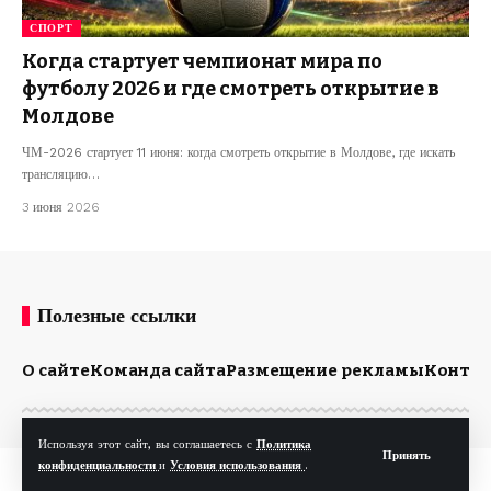
СПОРТ
Когда стартует чемпионат мира по
футболу 2026 и где смотреть открытие в
Молдове
ЧМ-2026 стартует 11 июня: когда смотреть открытие в Молдове, где искать
трансляцию…
3 июня 2026
Полезные ссылки
О сайте
Команда сайта
Размещение рекламы
Конта
Используя этот сайт, вы соглашаетесь с
Политика
Принять
конфиденциальности
и
Условия использования
.
© Kp.md. Все права защищены.