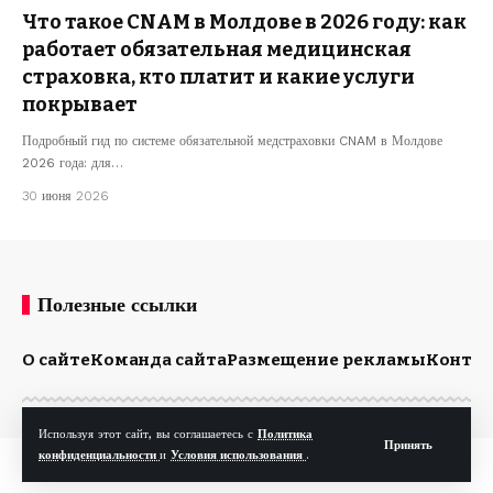
Что такое CNAM в Молдове в 2026 году: как
работает обязательная медицинская
страховка, кто платит и какие услуги
покрывает
Подробный гид по системе обязательной медстраховки CNAM в Молдове
2026 года: для…
30 июня 2026
Полезные ссылки
О сайте
Команда сайта
Размещение рекламы
Конта
Используя этот сайт, вы соглашаетесь с
Политика
Принять
конфиденциальности
и
Условия использования
.
© Kp.md. Все права защищены.