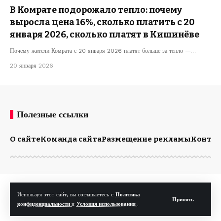
В Комрате подорожало тепло: почему
выросла цена 16%, сколько платить с 20
января 2026, сколько платят в Кишинёве
Почему жители Комрата с 20 января 2026 платят больше за тепло —…
20 января 2026
Полезные ссылки
О сайте
Команда сайта
Размещение рекламы
Конта
© Kp.md. Все права защищены.
Используя этот сайт, вы соглашаетесь с
Политика
Принять
конфиденциальности
и
Условия использования
.