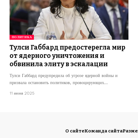
ПОЛИТИКА
Тулси Габбард предостерегла мир
от ядерного уничтожения и
обвинила элиту в эскалации
Тулси Габбард предупредила об угрозе ядерной войны и
призвала остановить политиков, провоцирующих…
11 июня 2025
О сайте
Команда сайта
Разм