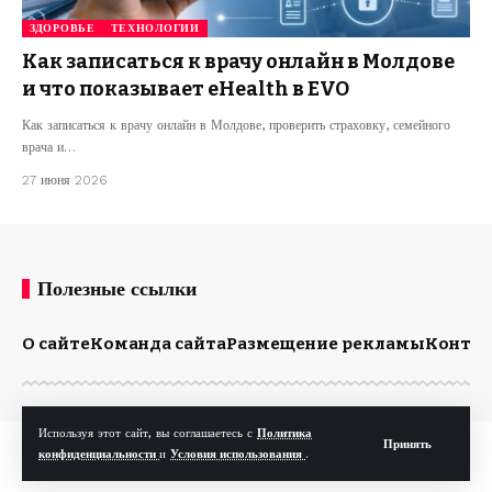
ЗДОРОВЬЕ
ТЕХНОЛОГИИ
Как записаться к врачу онлайн в Молдове
и что показывает eHealth в EVO
Как записаться к врачу онлайн в Молдове, проверить страховку, семейного
врача и…
27 июня 2026
Полезные ссылки
О сайте
Команда сайта
Размещение рекламы
Конта
Используя этот сайт, вы соглашаетесь с
Политика
Принять
© Kp.md. Все права защищены.
конфиденциальности
и
Условия использования
.