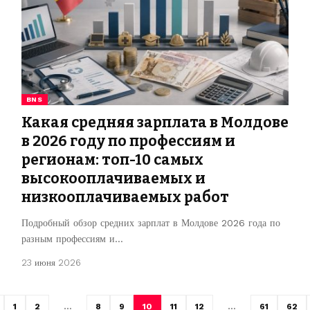
BNS
Какая средняя зарплата в Молдове
в 2026 году по профессиям и
регионам: топ-10 самых
высокооплачиваемых и
низкооплачиваемых работ
Подробный обзор средних зарплат в Молдове 2026 года по
разным профессиям и…
23 июня 2026
1
2
…
8
9
10
11
12
…
61
62