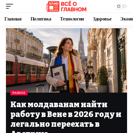
Главная
Политика
Технологии
Здоровье
Экон
РАЗНОЕ
Как молдаванам найти
работу в Вене в 2026 году и
легально переехать в