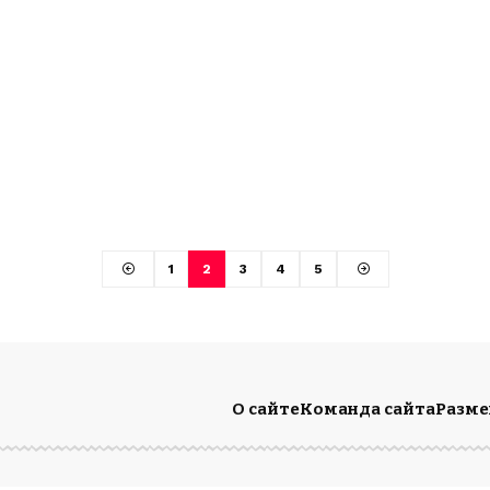
1
2
3
4
5
О сайте
Команда сайта
Разм