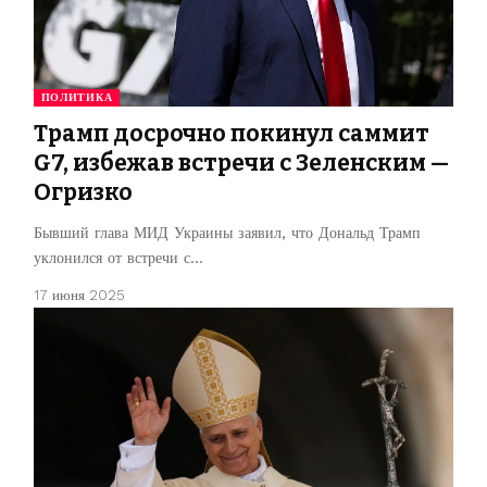
ПОЛИТИКА
Трамп досрочно покинул саммит
G7, избежав встречи с Зеленским —
Огризко
Бывший глава МИД Украины заявил, что Дональд Трамп
уклонился от встречи с…
17 июня 2025